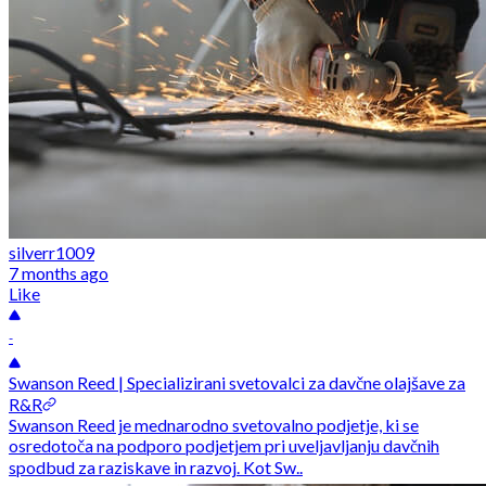
silverr1009
7 months ago
Like
-
Swanson Reed | Specializirani svetovalci za davčne olajšave za
R&R
Swanson Reed je mednarodno svetovalno podjetje, ki se
osredotoča na podporo podjetjem pri uveljavljanju davčnih
spodbud za raziskave in razvoj. Kot Sw..