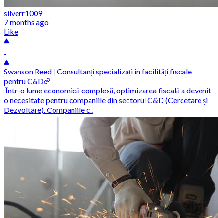
silverr1009
7 months ago
Like
-
Swanson Reed | Consultanți specializați în facilități fiscale
pentru C&D
Într-o lume economică complexă, optimizarea fiscală a devenit
o necesitate pentru companiile din sectorul C&D (Cercetare și
Dezvoltare). Companiile c..