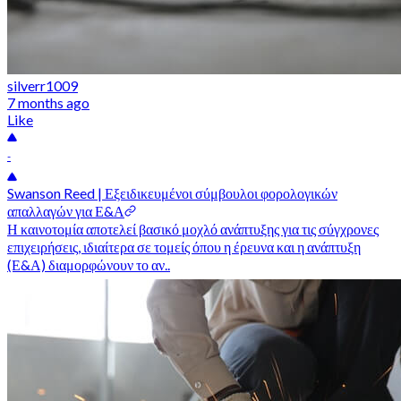
silverr1009
7 months ago
Like
-
Swanson Reed | Εξειδικευμένοι σύμβουλοι φορολογικών
απαλλαγών για Ε&Α
Η καινοτομία αποτελεί βασικό μοχλό ανάπτυξης για τις σύγχρονες
επιχειρήσεις, ιδιαίτερα σε τομείς όπου η έρευνα και η ανάπτυξη
(Ε&Α) διαμορφώνουν το αν..