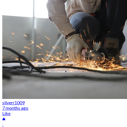
silverr1009
7 months ago
Like
-