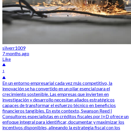
silverr1009
7 months ago
Like
1
En un entorno empresarial cada vez más competitivo, la
innovación se ha convertido en un pilar esencial para el
crecimiento sostenible. Las empresas que invierten en
investigación y desarrollo necesitan aliados estratégicos
capaces de transformar el esfuerzo técnico en beneficios
financieros tangibles. En este contexto, Swanson Reed |
Consultores especialistas en créditos fiscales por I+D ofrece un
enfoque integral para identificar, documentar y maximizar los
incentivos disponibles, alineando la estrategia fiscal con los