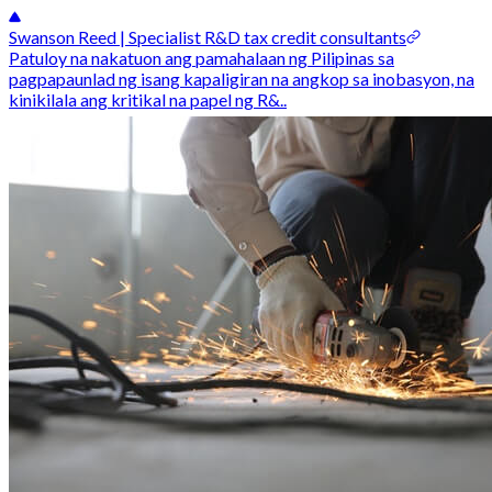
Swanson Reed | Specialist R&D tax credit consultants
Patuloy na nakatuon ang pamahalaan ng Pilipinas sa
pagpapaunlad ng isang kapaligiran na angkop sa inobasyon, na
kinikilala ang kritikal na papel ng R&..