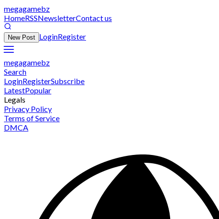
megagamebz
Home
RSS
Newsletter
Contact us
Login
Register
New Post
megagamebz
Search
Login
Register
Subscribe
Latest
Popular
Legals
Privacy Policy
Terms of Service
DMCA