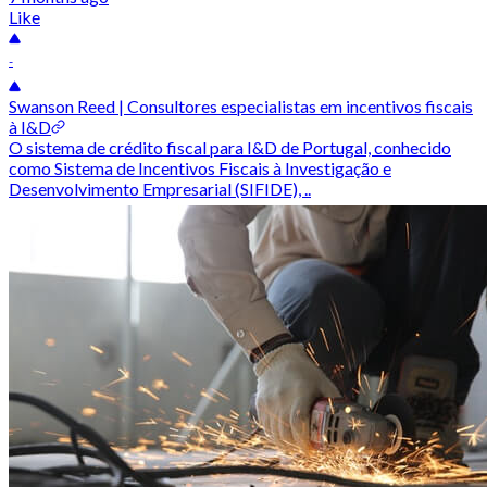
Like
-
Swanson Reed | Consultores especialistas em incentivos fiscais
à I&D
O sistema de crédito fiscal para I&D de Portugal, conhecido
como Sistema de Incentivos Fiscais à Investigação e
Desenvolvimento Empresarial (SIFIDE), ..