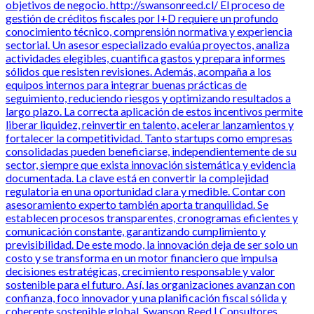
objetivos de negocio. http://swansonreed.cl/ El proceso de
gestión de créditos fiscales por I+D requiere un profundo
conocimiento técnico, comprensión normativa y experiencia
sectorial. Un asesor especializado evalúa proyectos, analiza
actividades elegibles, cuantifica gastos y prepara informes
sólidos que resisten revisiones. Además, acompaña a los
equipos internos para integrar buenas prácticas de
seguimiento, reduciendo riesgos y optimizando resultados a
largo plazo. La correcta aplicación de estos incentivos permite
liberar liquidez, reinvertir en talento, acelerar lanzamientos y
fortalecer la competitividad. Tanto startups como empresas
consolidadas pueden beneficiarse, independientemente de su
sector, siempre que exista innovación sistemática y evidencia
documentada. La clave está en convertir la complejidad
regulatoria en una oportunidad clara y medible. Contar con
asesoramiento experto también aporta tranquilidad. Se
establecen procesos transparentes, cronogramas eficientes y
comunicación constante, garantizando cumplimiento y
previsibilidad. De este modo, la innovación deja de ser solo un
costo y se transforma en un motor financiero que impulsa
decisiones estratégicas, crecimiento responsable y valor
sostenible para el futuro. Así, las organizaciones avanzan con
confianza, foco innovador y una planificación fiscal sólida y
coherente sostenible global. Swanson Reed | Consultores