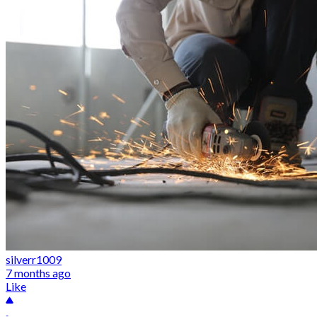
silverr1009
7 months ago
Like
-