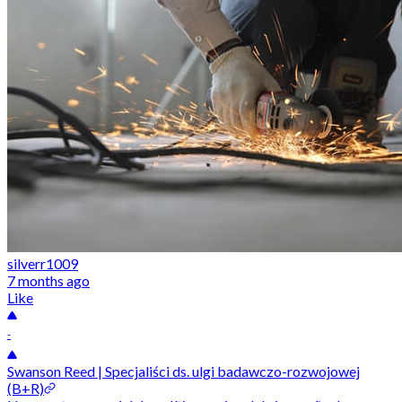
silverr1009
7 months ago
Like
-
Swanson Reed | Specjaliści ds. ulgi badawczo-rozwojowej
(B+R)