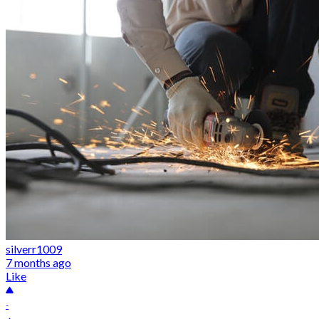
silverr1009
7 months ago
Like
-