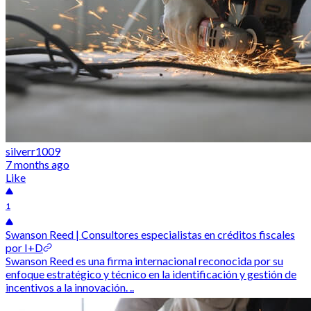
silverr1009
7 months ago
Like
1
Swanson Reed | Consultores especialistas en créditos fiscales
por I+D
Swanson Reed es una firma internacional reconocida por su
enfoque estratégico y técnico en la identificación y gestión de
incentivos a la innovación. ..