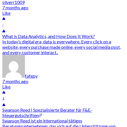
silverr1009
7 months ago
Like
-
What is Data Analytics, and How Does It Work?
In today’s digital era, data is everywhere. Every click on a
website, every purchase made online, every social media post,
and every customer interact..
fafepy
7 months ago
Like
1
Swanson Reed | Spezialisierte Berater für F&E-
Steuergutschriften
Swanson Reed ist ein international tätiges
Beratungsunternehmen, das sich auf die Unterstützung von