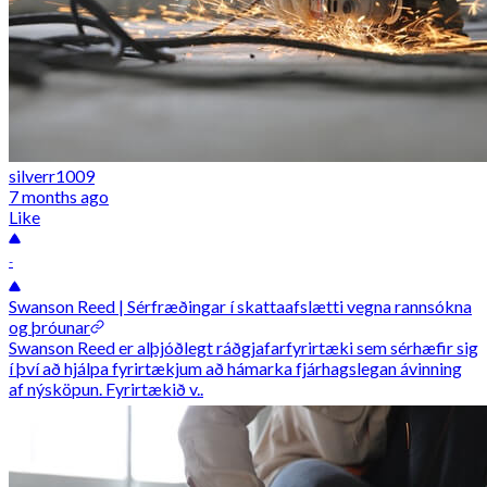
silverr1009
7 months ago
Like
-
Swanson Reed | Sérfræðingar í skattaafslætti vegna rannsókna
og þróunar
Swanson Reed er alþjóðlegt ráðgjafarfyrirtæki sem sérhæfir sig
í því að hjálpa fyrirtækjum að hámarka fjárhagslegan ávinning
af nýsköpun. Fyrirtækið v..