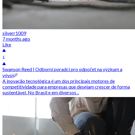
silverr1009
7 months ago
Like
1
Swanson Reed | Odborní poradci pro odpočet na výzkum a
vývoj
A inovação tecnológica é um dos principais motores de
competitividade para empresas que desejam crescer de forma
sustentável. No Brasil e em diversos ..