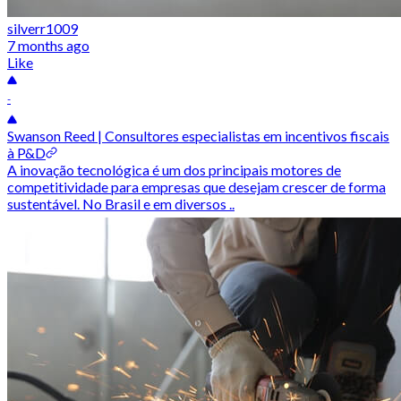
silverr1009
7 months ago
Like
-
Swanson Reed | Consultores especialistas em incentivos fiscais
à P&D
A inovação tecnológica é um dos principais motores de
competitividade para empresas que desejam crescer de forma
sustentável. No Brasil e em diversos ..