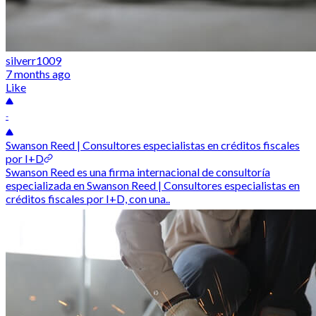
silverr1009
7 months ago
Like
-
Swanson Reed | Consultores especialistas en créditos fiscales
por I+D
Swanson Reed es una firma internacional de consultoría
especializada en Swanson Reed | Consultores especialistas en
créditos fiscales por I+D, con una..